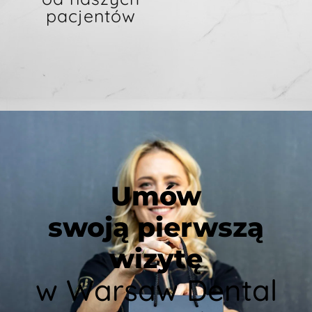
pacjentów
Umów
swoją pierwszą
wizytę
w Warsaw Dental