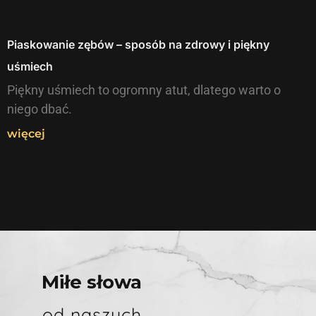
Piaskowanie zębów – sposób na zdrowy i piękny
uśmiech
Piękny uśmiech to ogromny atut, dlatego warto o
niego dbać.
więcej
Miłe słowa
od naszych