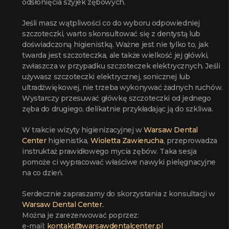
odsłonięcia szyjek zębowych.
Jeśli masz wątpliwości co do wyboru odpowiedniej
szczoteczki, warto skonsultować się z dentystą lub
doświadczoną higienistką. Ważne jest nie tylko to, jak
twarda jest szczoteczka, ale także wielkość jej główki,
zwłaszcza w przypadku szczoteczek elektrycznych. Jeśli
używasz szczoteczki elektrycznej, sonicznej lub
ultradźwiękowej, nie trzeba wykonywać żadnych ruchów.
Wystarczy przesuwać główkę szczoteczki od jednego
zęba do drugiego, delikatnie przykładając ją do szkliwa.
W trakcie wizyty higienizacyjnej w
Warsaw Dental
Center
higienistka,
Wioletta Zawierucha
, przeprowadza
instruktaż prawidłowego mycia zębów. Taka sesja
pomoże ci wypracować właściwe nawyki pielęgnacyjne
na co dzień.
Serdecznie zapraszamy do skorzystania z konsultacji w
Warsaw Dental Center.
Można je zarezerwować poprzez:
e-mail:
kontakt@warsawdentalcenter.pl