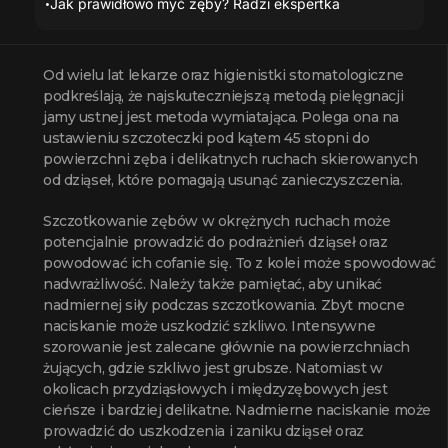
Jak prawidłowo myć zęby? Radzi ekspertka
Od wielu lat lekarze oraz higienistki stomatologiczne
podkreślają, że najskuteczniejszą metodą pielęgnacji
jamy ustnej jest metoda wymiatająca. Polega ona na
ustawieniu szczoteczki pod kątem 45 stopni do
powierzchni zęba i delikatnych ruchach skierowanych
od dziąseł, które pomagają usunąć zanieczyszczenia.
Szczotkowanie zębów w okrężnych ruchach może
potencjalnie prowadzić do podrażnień dziąseł oraz
powodować ich cofanie się. To z kolei może spowodować
nadwrażliwość. Należy także pamiętać, aby unikać
nadmiernej siły podczas szczotkowania. Zbyt mocne
naciskanie może uszkodzić szkliwo. Intensywne
szorowanie jest zalecane głównie na powierzchniach
żujących, gdzie szkliwo jest grubsze. Natomiast w
okolicach przydziąsłowych i międzyzębowych jest
cieńsze i bardziej delikatne. Nadmierne naciskanie może
prowadzić do uszkodzenia i zaniku dziąseł oraz