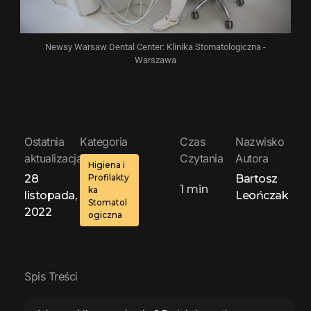
Newsy Warsaw Dental Center: Klinika Stomatologiczna -
Warszawa
Ostatnia
Kategoria
Czas
Nazwisko
aktualizacja:
Czytania
Autora
Higiena i
28
Profilakty
Bartosz
1
min
ka
listopada,
Leończak
Stomatol
2022
ogiczna
Spis Treści