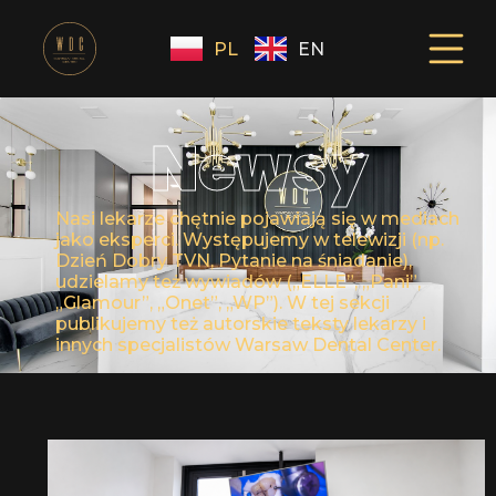
PL
EN
Newsy
Nasi lekarze chętnie pojawiają się w mediach
jako eksperci. Występujemy w telewizji (np.
Dzień Dobry TVN, Pytanie na śniadanie),
udzielamy też wywiadów („ELLE”, „Pani”,
„Glamour”, „Onet”, „WP”). W tej sekcji
publikujemy też autorskie teksty lekarzy i
innych specjalistów Warsaw Dental Center.