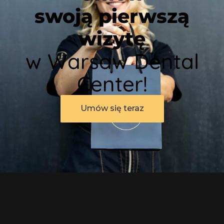
swoją pierwszą
wizytę
w Warsaw Dental
Center!
Umów się teraz