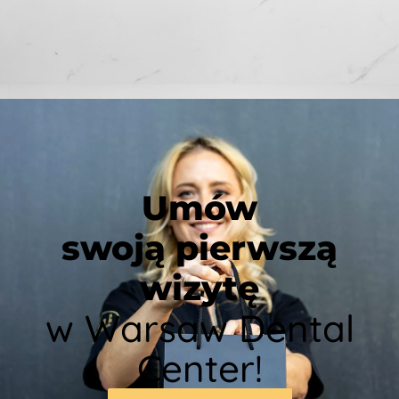
Umów
swoją pierwszą
wizytę
w Warsaw Dental
Center!